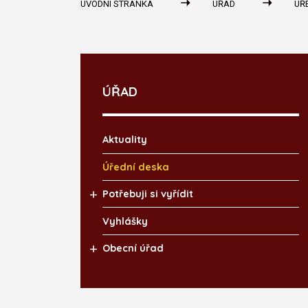
ÚVODNÍ STRÁNKA
ÚŘAD
ÚŘ
ÚŘAD
Aktuality
Úřední deska
Potřebuji si vyřídit
Vyhlášky
Obecní úřad