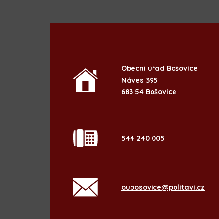
Obecní úřad Bošovice
Náves 395
683 54 Bošovice
544 240 005
oubosovice@politavi.cz