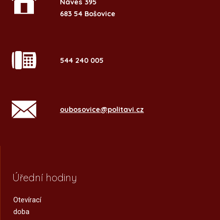
Náves 395
683 54 Bošovice
544 240 005
oubosovice@politavi.cz
Úřední hodiny
Otevírací
doba