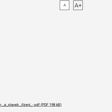
A+
A
a_staveb._řízení_-.pdf (PDF 198 kB)