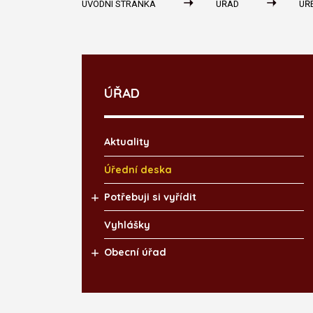
ÚVODNÍ STRÁNKA
ÚŘAD
ÚŘ
ÚŘAD
Aktuality
Úřední deska
Potřebuji si vyřídit
Vyhlášky
Obecní úřad