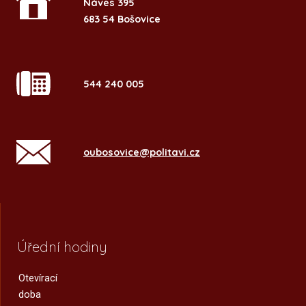
Náves 395
683 54 Bošovice
544 240 005
oubosovice@politavi.cz
Úřední hodiny
Otevírací
doba