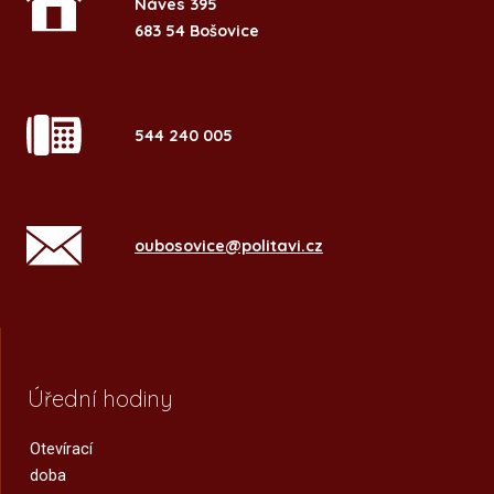
Náves 395
683 54 Bošovice
544 240 005
oubosovice@politavi.cz
Úřední hodiny
Otevírací
doba