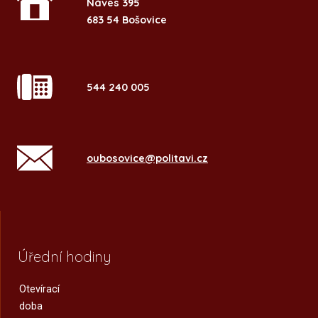
Náves 395
683 54 Bošovice
544 240 005
oubosovice@politavi.cz
Úřední hodiny
Otevírací
doba