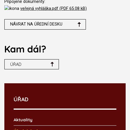
Připojené dokumenty:
veřejná vyhláška.pdf (PDF 65.08 kB)
NÁVRAT NA ÚŘEDNÍ DESKU
Kam dál?
ÚŘAD
ÚŘAD
Aktuality