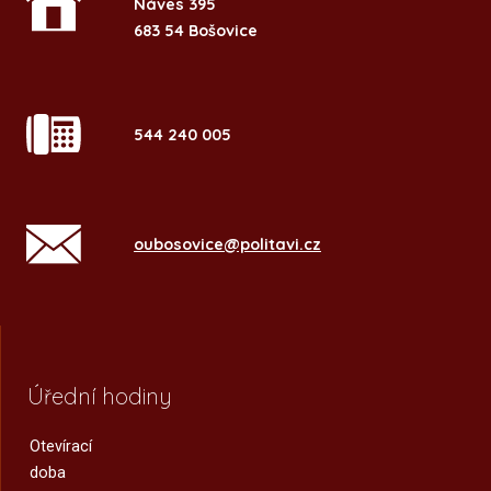
Náves 395
683 54 Bošovice
544 240 005
oubosovice@politavi.cz
Úřední hodiny
Otevírací
doba