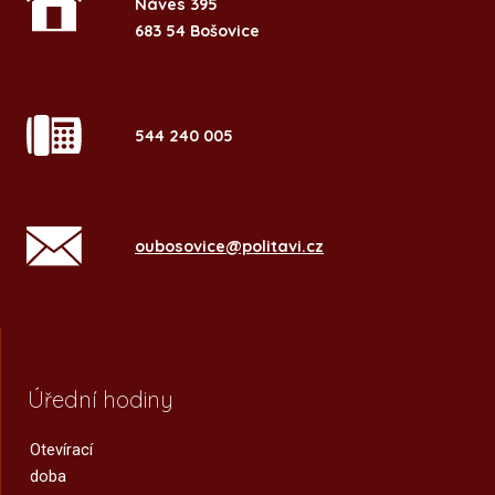
Náves 395
683 54 Bošovice
544 240 005
oubosovice@politavi.cz
Úřední hodiny
Otevírací
doba