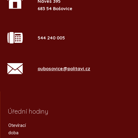
Náves 395
683 54 Bošovice
544 240 005
oubosovice@politavi.cz
Úřední hodiny
Otevírací
doba