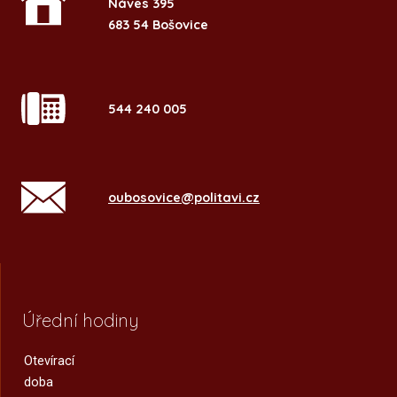
Náves 395
683 54 Bošovice
544 240 005
oubosovice@politavi.cz
Úřední hodiny
Otevírací
doba