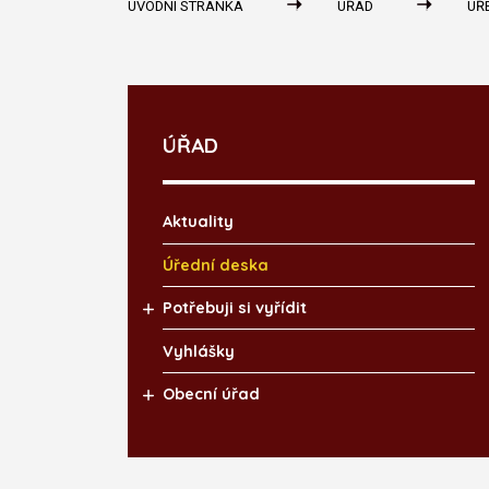
ÚVODNÍ STRÁNKA
ÚŘAD
ÚŘ
ÚŘAD
Aktuality
Úřední deska
Potřebuji si vyřídit
Vyhlášky
Obecní úřad