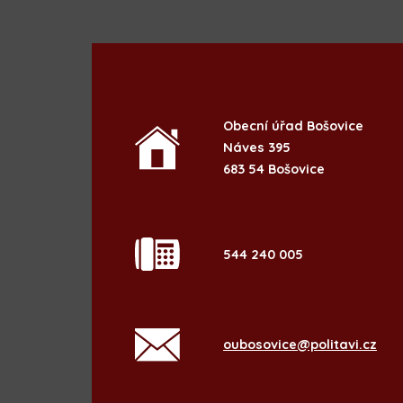
Obecní úřad Bošovice
Náves 395
683 54 Bošovice
544 240 005
oubosovice@politavi.cz