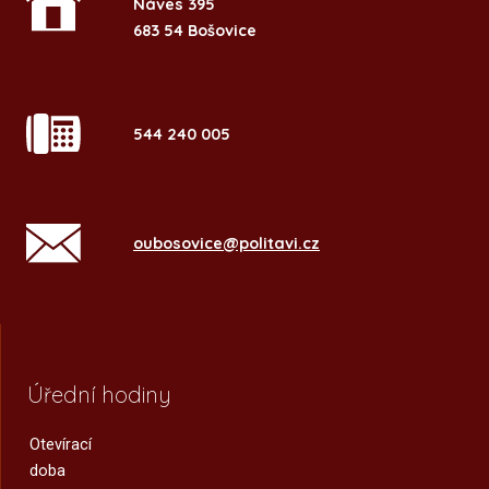
Náves 395
683 54 Bošovice
544 240 005
oubosovice@politavi.cz
Úřední hodiny
Otevírací
doba