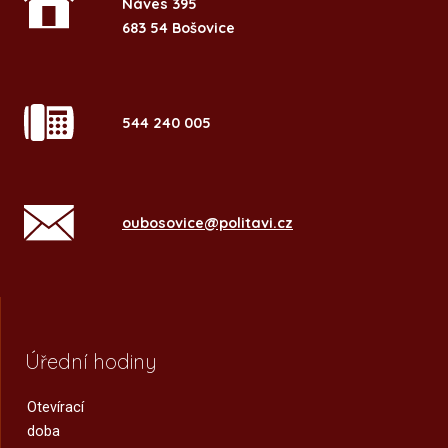
Náves 395
683 54 Bošovice
544 240 005
oubosovice@politavi.cz
Úřední hodiny
Otevírací
doba