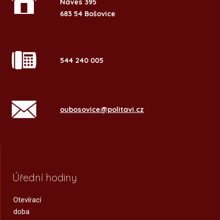
Náves 395
683 54 Bošovice
544 240 005
oubosovice@politavi.cz
Úřední hodiny
Otevírací
doba