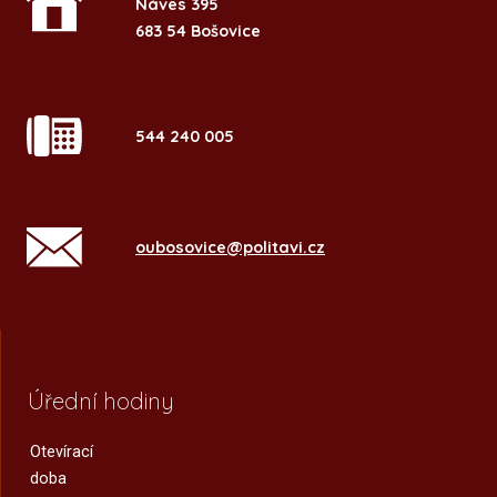
Náves 395
683 54 Bošovice
544 240 005
oubosovice@politavi.cz
Úřední hodiny
Otevírací
doba