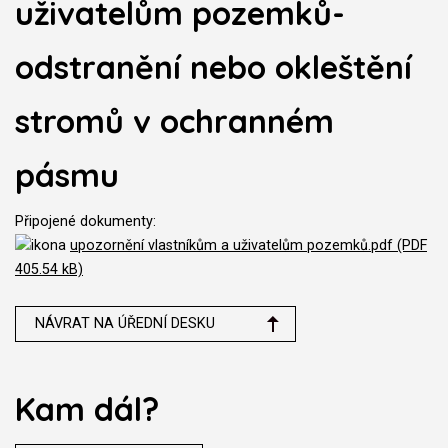
uživatelům pozemků-
odstranění nebo okleštění
stromů v ochranném
pásmu
Připojené dokumenty:
upozornění vlastníkům a uživatelům pozemků.pdf (PDF
405.54 kB)
NÁVRAT NA ÚŘEDNÍ DESKU
Kam dál?