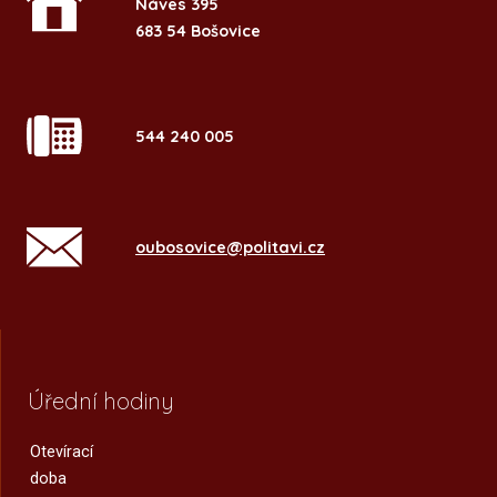
Náves 395
683 54 Bošovice
544 240 005
oubosovice@politavi.cz
Úřední hodiny
Otevírací
doba