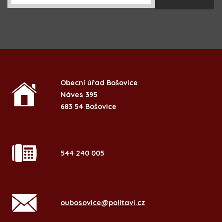
Obecní úřad Bošovice
Náves 395
683 54 Bošovice
544 240 005
oubosovice@politavi.cz