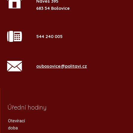
Náves 395
683 54 Bošovice
544 240 005
oubosovice@politavi.cz
Úřední hodiny
Otevírací
doba