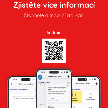
Zjistěte více informací
Stáhněte si mobilní aplikaci
Android