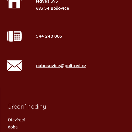
Náves 395
683 54 Bošovice
544 240 005
oubosovice@politavi.cz
Úřední hodiny
Otevírací
doba