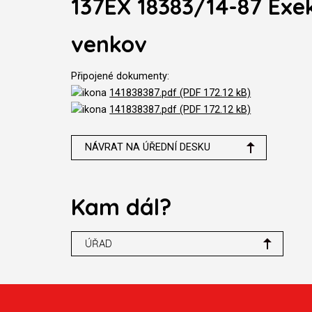
137EX 18383/14-87 Exe
venkov
Připojené dokumenty:
141838387.pdf (PDF 172.12 kB)
141838387.pdf (PDF 172.12 kB)
NÁVRAT NA ÚŘEDNÍ DESKU
Kam dál?
ÚŘAD