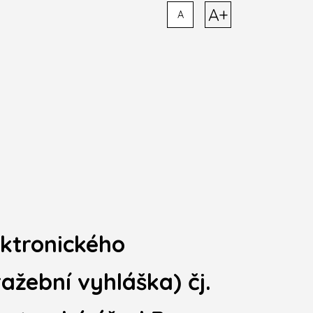
A+
A
ektronického
ažební vyhláška) čj.