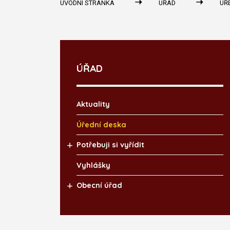
ÚVODNÍ STRÁNKA
ÚŘAD
ÚŘ
ÚŘAD
Aktuality
Úřední deska
Potřebuji si vyřídit
Vyhlášky
Obecní úřad