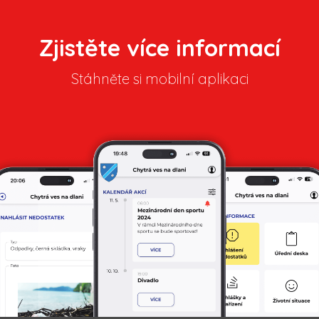
Zjistěte více informací
Stáhněte si mobilní aplikaci