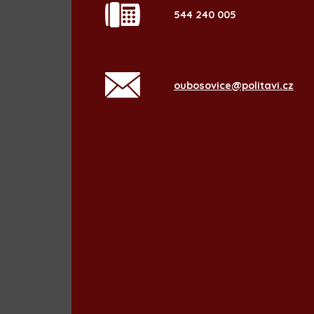
544 240 005
oubosovice@politavi.cz