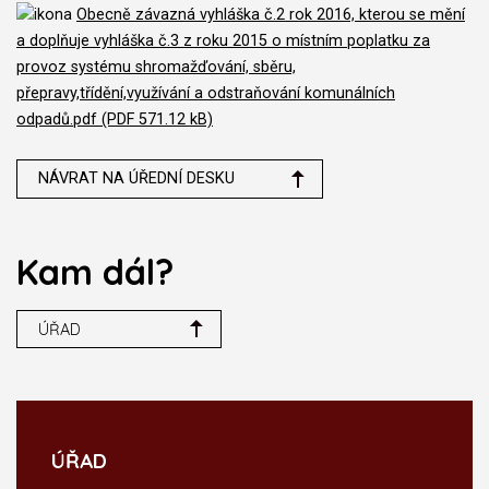
Obecně závazná vyhláška č.2 rok 2016, kterou se mění
a doplňuje vyhláška č.3 z roku 2015 o místním poplatku za
provoz systému shromažďování, sběru,
přepravy,třídění,využívání a odstraňování komunálních
odpadů.pdf (PDF 571.12 kB)
NÁVRAT NA ÚŘEDNÍ DESKU
Kam dál?
ÚŘAD
ÚŘAD