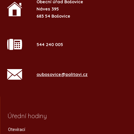
Obecní úřad Bošovice
Náves 395
683 54 Bošovice
544 240 005
oubosovice@politavi.cz
Úřední hodiny
Otevírací