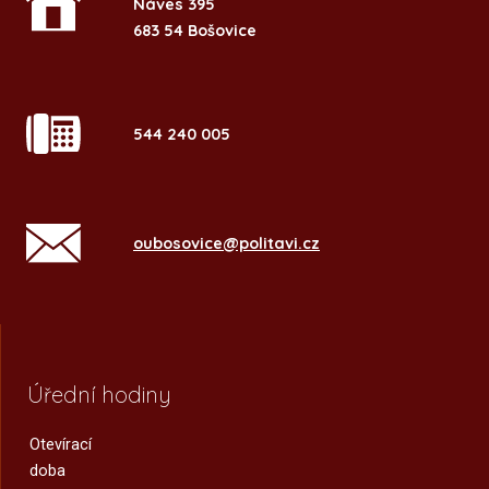
Náves 395
683 54 Bošovice
544 240 005
oubosovice@politavi.cz
Úřední hodiny
Otevírací
doba