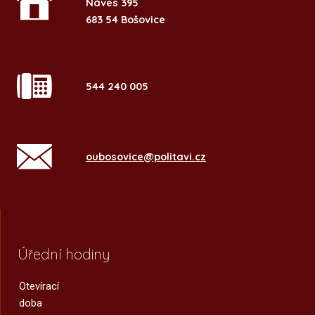
Náves 395
683 54 Bošovice
544 240 005
oubosovice@politavi.cz
Úřední hodiny
Otevírací
doba