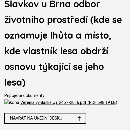
Slavkov u Brna odbor
životního prostředí (kde se
oznamuje lhůta a místo,
kde vlastník lesa obdrží
osnovu týkající se jeho
lesa)
Připojené dokumenty:
Veřejná vyhláška č.j. 245 --2016.pdf (PDF 598.19 kB)
NÁVRAT NA ÚŘEDNÍ DESKU