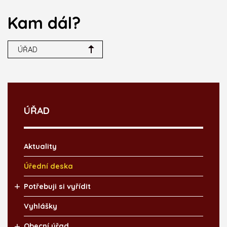
Kam dál?
ÚŘAD
ÚŘAD
Aktuality
Úřední deska
Potřebuji si vyřídit
Vyhlášky
Obecní úřad