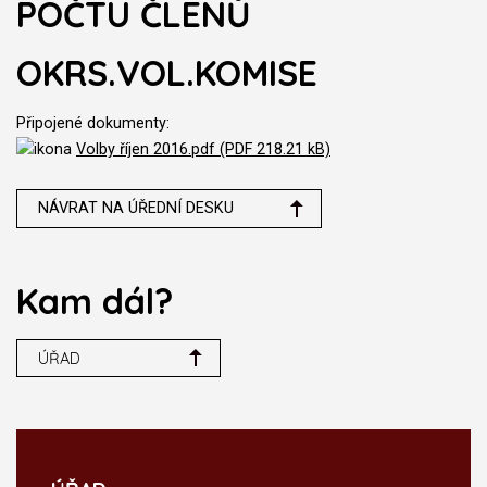
POČTU ČLENŮ
OKRS.VOL.KOMISE
Připojené dokumenty:
Volby říjen 2016.pdf (PDF 218.21 kB)
NÁVRAT NA ÚŘEDNÍ DESKU
Kam dál?
ÚŘAD