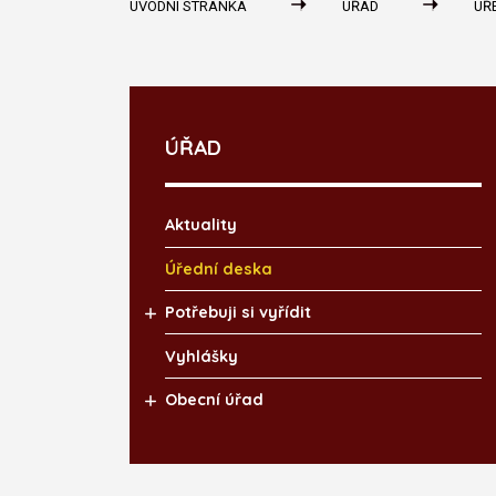
ÚVODNÍ STRÁNKA
ÚŘAD
ÚŘ
ÚŘAD
Aktuality
Úřední deska
Potřebuji si vyřídit
Vyhlášky
Obecní úřad