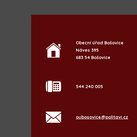
Obecní úřad Bošovice
Náves 395
683 54 Bošovice
544 240 005
oubosovice@politavi.cz