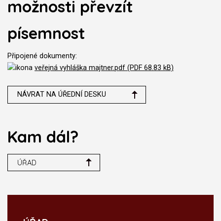
možnosti převzít
písemnost
Připojené dokumenty:
veřejná vyhláška majtner.pdf (PDF 68.83 kB)
NÁVRAT NA ÚŘEDNÍ DESKU
Kam dál?
ÚŘAD