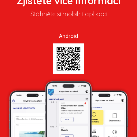
Zjistěte více informací
Stáhněte si mobilní aplikaci
Android