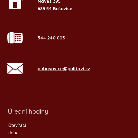
Náves 395
683 54 Bošovice
544 240 005
oubosovice@politavi.cz
Úřední hodiny
Otevírací
doba