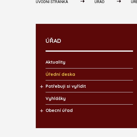
ÚVODNÍ STRÁNKA
ÚŘAD
ÚŘ
ÚŘAD
Aktuality
Úřední deska
Potřebuji si vyřídit
Vyhlášky
Obecní úřad