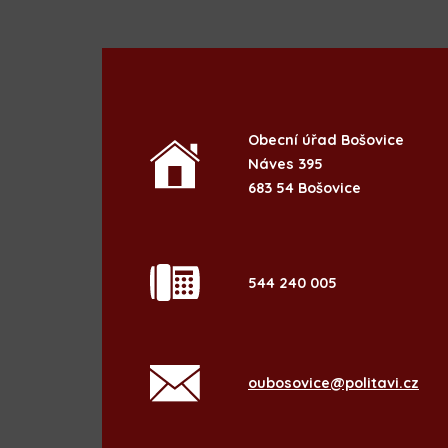
Obecní úřad Bošovice
Náves 395
683 54 Bošovice
544 240 005
oubosovice@politavi.cz