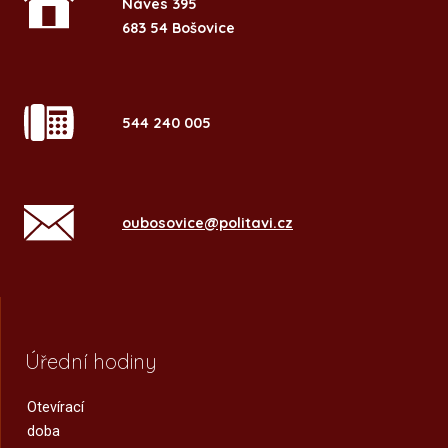
Náves 395
683 54 Bošovice
544 240 005
oubosovice@politavi.cz
Úřední hodiny
Otevírací
doba