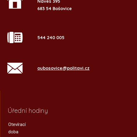
Náves 395
683 54 Bošovice
544 240 005
oubosovice@politavi.cz
Úřední hodiny
Otevírací
doba