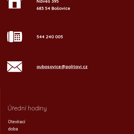
Náves 395
683 54 Bošovice
544 240 005
oubosovice@politavi.cz
Úřední hodiny
Otevírací
doba