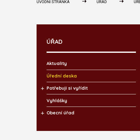
ÚVODNÍ STRÁNKA
ÚŘAD
ÚŘ
ÚŘAD
Aktuality
Úřední deska
Potřebuji si vyřídit
Vyhlášky
Obecní úřad