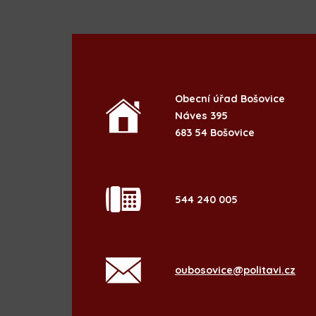
Obecní úřad Bošovice
Náves 395
683 54 Bošovice
544 240 005
oubosovice@politavi.cz