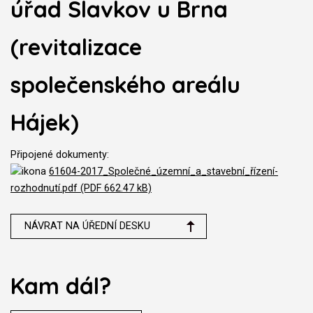
úřad Slavkov u Brna
(revitalizace
společenského areálu
Hájek)
Připojené dokumenty:
61604-2017_Společné_územní_a_stavební_řízení-
rozhodnutí.pdf (PDF 662.47 kB)
NÁVRAT NA ÚŘEDNÍ DESKU
Kam dál?