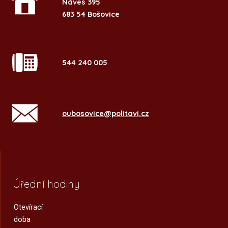
Náves 395
683 54 Bošovice
544 240 005
oubosovice@politavi.cz
Úřední hodiny
Otevírací
doba