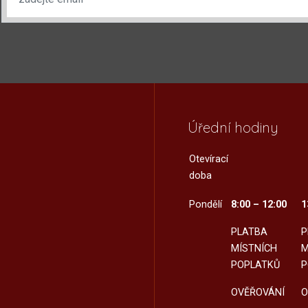
Úřední hodiny
Otevírací
doba
Pondělí
8:00 – 12:00
1
PLATBA
P
MÍSTNÍCH
M
POPLATKŮ
P
OVĚŘOVÁNÍ
O