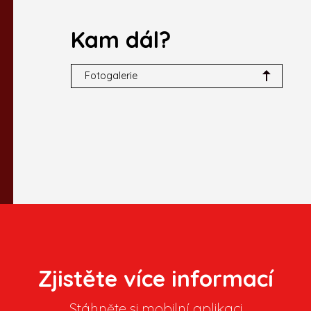
Kam dál?
Fotogalerie
Zjistěte více informací
Stáhněte si mobilní aplikaci