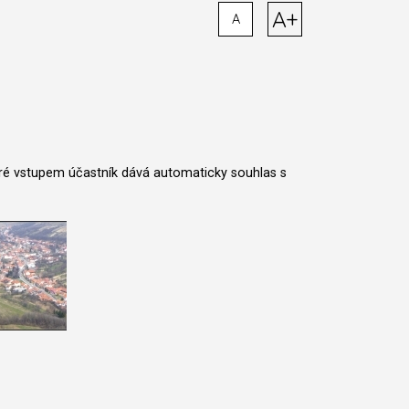
A+
A
teré vstupem účastník dává automaticky souhlas s