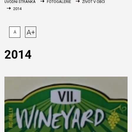
ÚVODNÍ STRÁNKA
FOTOGALERIE
ŽIVOT V OBCI
2014
A+
A
2014