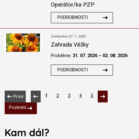
Operátor/ka PZP
PODROBNOSTI
Zveřejněno 27. 7. 2026
Zahrada Věžky
Proběhne:
31. 07. 2026 – 02. 08. 2026
PODROBNOSTI
1
2
3
4
5
První
Poslední
Kam dál?