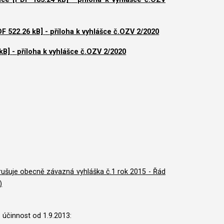
DF 522.26 kB]
- příloha k vyhlášce č.OZV 2/2020
 kB]
- příloha k vyhlášce č.OZV 2/2020
rušuje obecně závazná vyhláška č.1 rok 2015 - Řád
)
- účinnost od 1.9.2013: