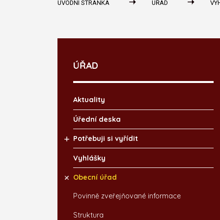
ÚVODNÍ STRÁNKA
ÚŘAD
VY
ÚŘAD
Aktuality
Úřední deska
Potřebuji si vyřídit
Vyhlášky
Obecní úřad
Povinně zveřejňované informace
Struktura