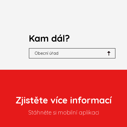
Kam dál?
Obecní úřad
Zjistěte více informací
Stáhněte si mobilní aplikaci