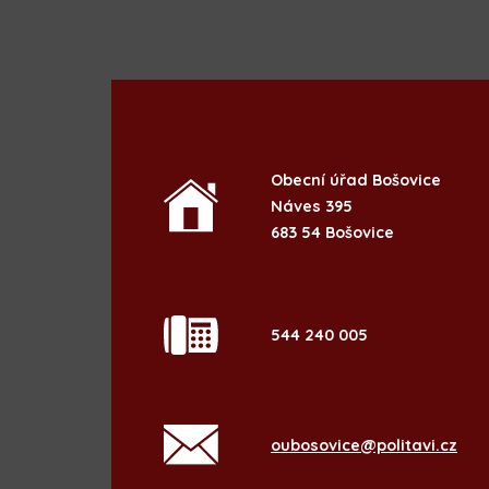
Obecní úřad Bošovice
Náves 395
683 54 Bošovice
544 240 005
oubosovice@politavi.cz