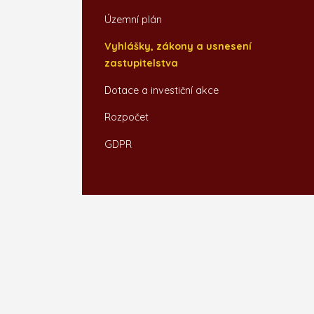
Územní plán
Vyhlášky, zákony a usnesení
zastupitelstva
Dotace a investiční akce
Rozpočet
GDPR