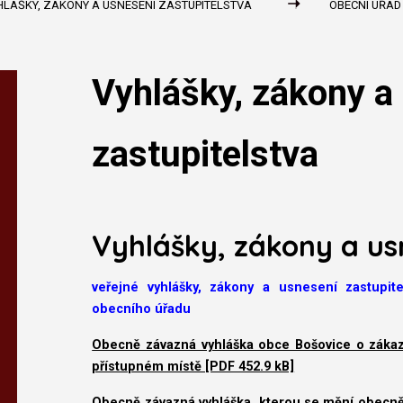
HLÁŠKY, ZÁKONY A USNESENÍ ZASTUPITELSTVA
OBECNÍ ÚŘAD
Vyhlášky, zákony a
zastupitelstva
Vyhlášky, zákony a us
veřejné vyhlášky, zákony a usnesení zastupi
obecního úřadu
Obecně závazná vyhláška obce Bošovice o záka
přístupném místě [PDF 452.9 kB]
Obecně závazná vyhláška, kterou se mění obecně 