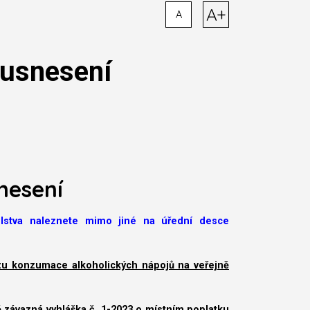
A+
A
 usnesení
nesení
telstva naleznete mimo jiné na úřední desce
zu konzumace alkoholických nápojů na veřejně
závazná vyhláška č. 1-2023 o místním poplatku