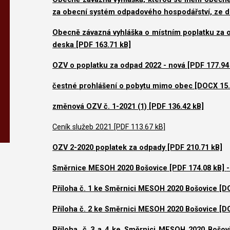
za obecní systém odpadového hospodářství, ze dn
Obecně závazná vyhláška o místním poplatku za
deska [PDF 163.71 kB]
OZV o poplatku za odpad 2022 - nová [PDF 177.94
čestné prohlášení o pobytu mimo obec [DOCX 15.
změnová OZV č. 1-2021 (1) [PDF 136.42 kB]
Ceník služeb 2021 [PDF 113.67 kB]
OZV 2-2020 poplatek za odpady [PDF 210.71 kB]
Směrnice MESOH 2020 Bošovice [PDF 174.08 kB]
Příloha č. 1 ke Směrnici MESOH 2020 Bošovice [D
Příloha č. 2 ke Směrnici MESOH 2020 Bošovice [D
Příloha. č 3 a 4 ke Směrnici MESOH 2020 Bošov