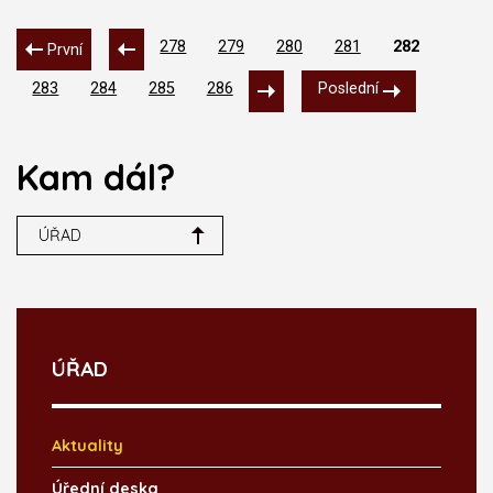
278
279
280
281
282
První
283
284
285
286
Poslední
Kam dál?
ÚŘAD
ÚŘAD
Aktuality
Úřední deska