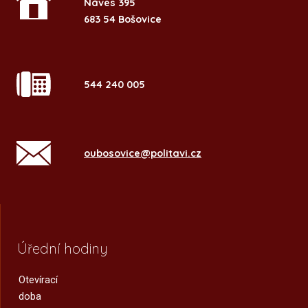
Náves 395
683 54 Bošovice
544 240 005
oubosovice@politavi.cz
Úřední hodiny
Otevírací
doba