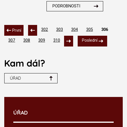
PODROBNOSTI
302
303
304
305
306
První
307
308
309
310
Poslední
Kam dál?
ÚŘAD
ÚŘAD