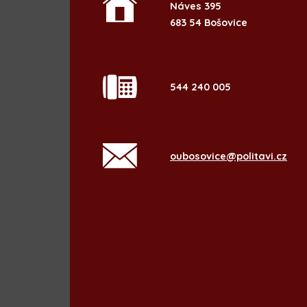
Náves 395
683 54 Bošovice
544 240 005
oubosovice@politavi.cz