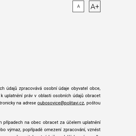
A+
A
ch údajů zpracovává osobní údaje obyvatel obce,
 uplatnění práv v oblasti osobních údajů obracet
ktronicky na adrese
oubosovice@politavi.cz
, poštou
h případech na obec obracet za účelem uplatnění
nebo výmaz, popřípadě omezení zpracování, vznést