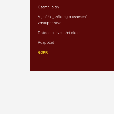
Územní plán
Vyhlášky, zákony a usnesení
zastupitelstva
Dotace a investiční akce
Rozpočet
GDPR