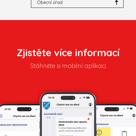
Obecní úřad
Zjistěte více informací
Stáhněte si mobilní aplikaci