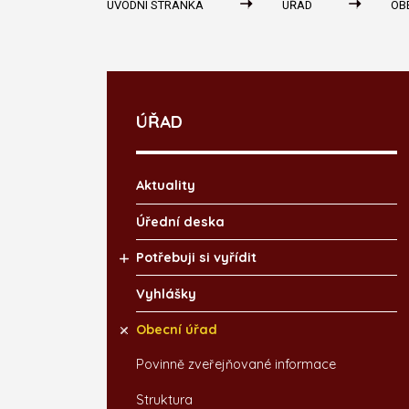
ÚVODNÍ STRÁNKA
ÚŘAD
OB
ÚŘAD
Aktuality
Úřední deska
Potřebuji si vyřídit
Vyhlášky
Obecní úřad
Povinně zveřejňované informace
Struktura