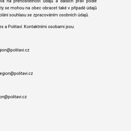
áva na přenositelnost údajů a dalších práv podle
ty se mohou na obec obracet také v případě údajů
lání souhlasu se zpracováním osobních údajů.
s a Politaví. Kontaktními osobami jsou:
gion@politavi.cz
region@politavi.cz
ion@politavi.cz