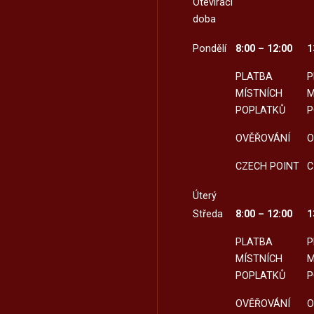
Otevírací
doba
Pondělí
8:00 – 12:00
1
PLATBA
P
MÍSTNÍCH
M
POPLATKŮ
P
OVĚŘOVÁNÍ
O
CZECH POINT
C
Úterý
Středa
8:00 – 12:00
1
PLATBA
P
MÍSTNÍCH
M
POPLATKŮ
P
OVĚŘOVÁNÍ
O