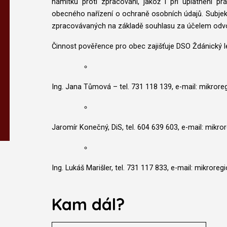
námitku proti zpracování, jakož i při uplatnění pr
obecného nařízení o ochraně osobních údajů. Subjek
zpracovávaných na základě souhlasu za účelem odvo
Činnost pověřence pro obec zajišťuje DSO Ždánický le
Ing. Jana Tůmová – tel. 731 118 139, e-mail: mikrore
Jaromír Konečný, DiS, tel. 604 639 603, e-mail: mikro
Ing. Lukáš Marišler, tel. 731 117 833, e-mail: mikroreg
Kam dál?