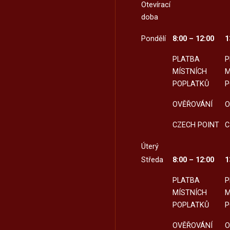
Otevírací
doba
Pondělí
8:00 – 12:00
1
PLATBA
P
MÍSTNÍCH
M
POPLATKŮ
P
OVĚŘOVÁNÍ
O
CZECH POINT
C
Úterý
Středa
8:00 – 12:00
1
PLATBA
P
MÍSTNÍCH
M
POPLATKŮ
P
OVĚŘOVÁNÍ
O