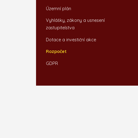
Územní plán
Vyhlášky, zákony a usnesení
zastupitelstva
Dotace a investiční akce
Rozpočet
GDPR