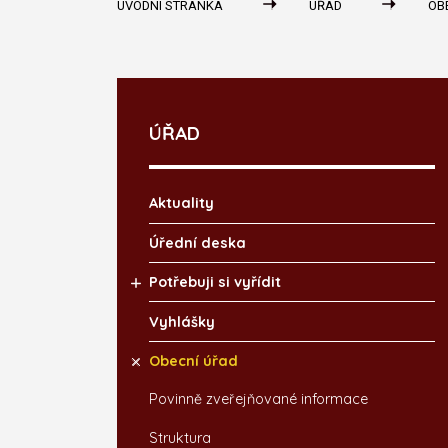
ÚVODNÍ STRÁNKA
ÚŘAD
OB
ÚŘAD
Aktuality
Úřední deska
Potřebuji si vyřídit
Vyhlášky
Obecní úřad
Povinně zveřejňované informace
Struktura