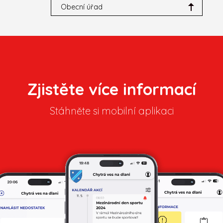
Obecní úřad
Zjistěte více informací
Stáhněte si mobilní aplikaci