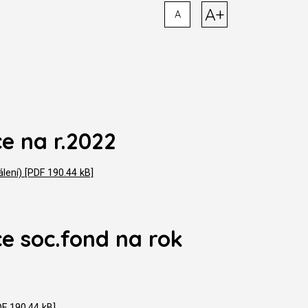
A+
A
e na r.2022
ení) [PDF 190.44 kB]
e soc.fond na rok
F 190.44 kB]