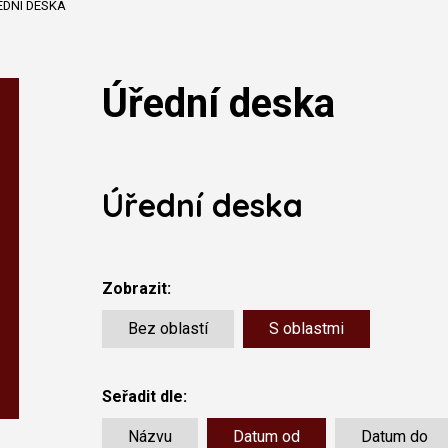
EDNÍ DESKA
Úřední deska
Úřední deska
Zobrazit:
Bez oblastí
S oblastmi
Seřadit dle:
Názvu
Datum od
Datum do