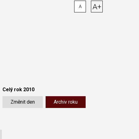
A+
A
Celý rok 2010
Změnit den
Archiv roku