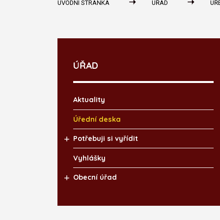
ÚVODNÍ STRÁNKA
ÚŘAD
ÚŘ
ÚŘAD
Aktuality
Úřední deska
Potřebuji si vyřídit
Vyhlášky
Obecní úřad