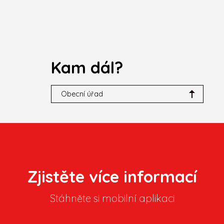
Kam dál?
Obecní úřad
Zjistěte více informací
Stáhněte si mobilní aplikaci