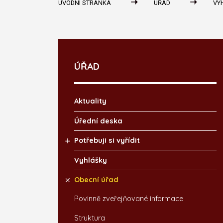
ÚVODNÍ STRÁNKA
ÚŘAD
VY
ÚŘAD
Aktuality
Úřední deska
Potřebuji si vyřídit
Vyhlášky
Obecní úřad
Povinně zveřejňované informace
Struktura