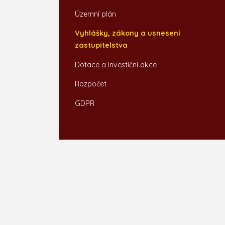
Územní plán
Vyhlášky, zákony a usnesení
zastupitelstva
Dotace a investiční akce
Rozpočet
GDPR