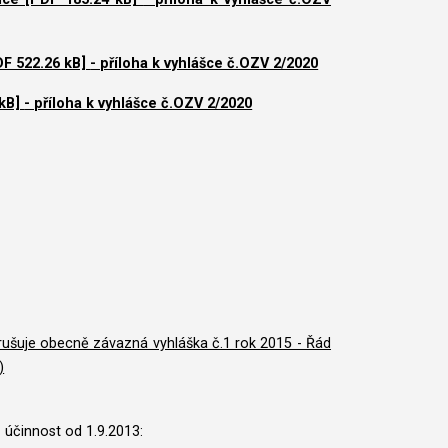
DF 522.26 kB]
- příloha k vyhlášce č.OZV 2/2020
 kB]
- příloha k vyhlášce č.OZV 2/2020
rušuje obecně závazná vyhláška č.1 rok 2015 - Řád
)
- účinnost od 1.9.2013: