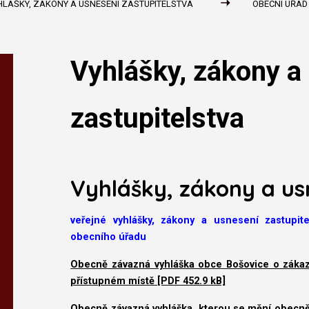
HLÁŠKY, ZÁKONY A USNESENÍ ZASTUPITELSTVA
OBECNÍ ÚŘAD
Vyhlášky, zákony a
zastupitelstva
Vyhlášky, zákony a us
veřejné vyhlášky, zákony a usnesení zastupi
obecního úřadu
Obecně závazná vyhláška obce Bošovice o záka
přístupném místě [PDF 452.9 kB]
Obecně závazná vyhláška, kterou se mění obecně 