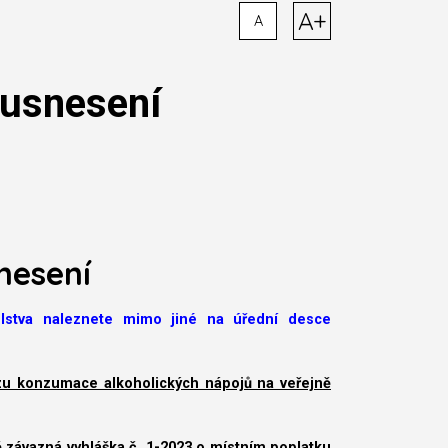
A+
A
 usnesení
nesení
telstva naleznete mimo jiné na úřední desce
zu konzumace alkoholických nápojů na veřejně
závazná vyhláška č. 1-2023 o místním poplatku