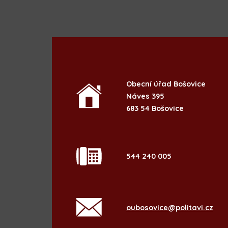
Obecní úřad Bošovice
Náves 395
683 54 Bošovice
544 240 005
oubosovice@politavi.cz