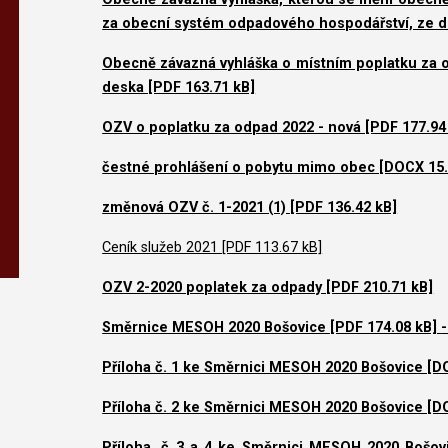
za obecní systém odpadového hospodářství, ze dn
Obecně závazná vyhláška o místním poplatku za
deska [PDF 163.71 kB]
OZV o poplatku za odpad 2022 - nová [PDF 177.94
čestné prohlášení o pobytu mimo obec [DOCX 15.
změnová OZV č. 1-2021 (1) [PDF 136.42 kB]
Ceník služeb 2021 [PDF 113.67 kB]
OZV 2-2020 poplatek za odpady [PDF 210.71 kB]
Směrnice MESOH 2020 Bošovice [PDF 174.08 kB]
Příloha č. 1 ke Směrnici MESOH 2020 Bošovice [D
Příloha č. 2 ke Směrnici MESOH 2020 Bošovice [D
Příloha. č 3 a 4 ke Směrnici MESOH 2020 Bošov