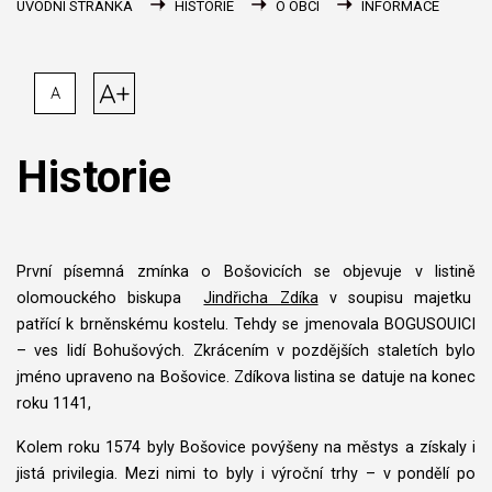
ÚVODNÍ STRÁNKA
HISTORIE
O OBCI
INFORMACE
A+
A
Historie
První písemná zmínka o Bošovicích se objevuje v listině
olomouckého biskupa
Jindřicha Zdíka
v soupisu majetku
patřící k brněnskému kostelu. Tehdy se jmenovala BOGUSOUICI
– ves lidí Bohušových. Zkrácením v pozdějších staletích bylo
jméno upraveno na Bošovice. Zdíkova listina se datuje na konec
roku 1141,
Kolem roku 1574 byly Bošovice povýšeny na městys a získaly i
jistá privilegia. Mezi nimi to byly i výroční trhy – v pondělí po